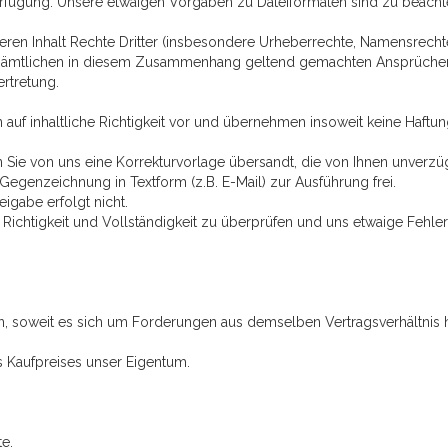
erfügung. Unsere etwaigen Vorgaben zu Dateiformaten sind zu beacht
n, deren Inhalt Rechte Dritter (insbesondere Urheberrechte, Namensre
 sämtlichen in diesem Zusammenhang geltend gemachten Ansprüchen Drit
rtretung.
auf inhaltliche Richtigkeit vor und übernehmen insoweit keine Haftung
 Sie von uns eine Korrekturvorlage übersandt, die von Ihnen unverzügl
Gegenzeichnung in Textform (z.B. E-Mail) zur Ausführung frei.
igabe erfolgt nicht.
uf Richtigkeit und Vollständigkeit zu überprüfen und uns etwaige Fehle
n, soweit es sich um Forderungen aus demselben Vertragsverhältnis h
s Kaufpreises unser Eigentum.
e.