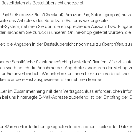
estelldaten als Bestellübersicht angezeigt.
B. PayPal (Express/Plus/Checkout), Amazon Pay, Sofort, giropay) nutze
eite des Anbieters des Sofortzahl-Systems weitergeleitet.
zahl-System, nehmen Sie dort die entsprechende Auswahl bzw. Eingabe
der nachdem Sie zurück in unseren Online-Shop geleitet wurden, die B
it, die Angaben in der Bestellübersicht nochmals zu überprüfen, zu 
 Schaltfläche ("zahlungspflichtig bestellen", "kaufen" / "jetzt kaufen",
rechtsverbindlich die Annahme des Angebotes, wodurch der Vertrag 
für Sie unverbindlich. Wir unterbreiten Ihnen hierzu ein verbindliches
 keine andere Frist ausgewiesen ist) annehmen können.
aller im Zusammenhang mit dem Vertragsschluss erforderlichen Informa
n bei uns hinterlegte E-Mail-Adresse zutreffend ist, der Empfang der 
ng der Waren erforderlichen geeigneten Informationen, Texte oder Date