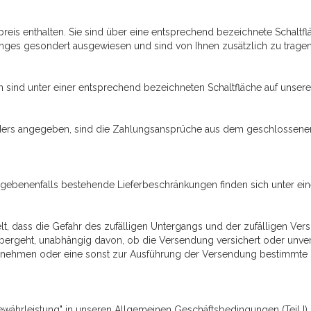
preis enthalten. Sie sind über eine entsprechend bezeichnete Schaltfl
nges gesondert ausgewiesen und sind von Ihnen zusätzlich zu tragen,
n sind unter einer entsprechend bezeichneten Schaltfläche auf unsere
nders angegeben, sind die Zahlungsansprüche aus dem geschlossenen V
gegebenenfalls bestehende Lieferbeschränkungen finden sich unter ei
gelt, dass die Gefahr des zufälligen Untergangs und der zufälligen V
rgeht, unabhängig davon, ob die Versendung versichert oder unversic
rnehmen oder eine sonst zur Ausführung der Versendung bestimmte P
ewährleistung" in unseren Allgemeinen Geschäftsbedingungen (Teil I).