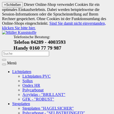
Dieser Online-Shop verwendet Cookies für ein
×
Schließen
optimales Einkaufserlebnis. Dabei werden beispielsweise die
Session-Informationen oder die Spracheinstellung auf Ihrem
Rechner gespeichert. Ohne Cookies ist der Funktionsumfang des
Online-Shops eingeschränkt.
Sind Sie damit nicht einverstanden,
klicken Sie bitte hier.
Telefonische Beratung:
Telefon 04289 - 4003593
Handy 0160 77 79 987
Menü
Lichtplatten
Lichtplatten PVC
Sollux
Ondex HR
Polycarbonat
Acrylglas - "BRILLANT"
GFK - "ROBUST"
Stegplatten
Stegplatten "HAGELSICHER"
Polycarbonat - "SELBSTREINIGED"