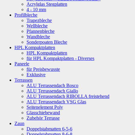
Acrylglas Stegplatten
4 - 10 mm
Profilbleche
Trapezbleche
Wellbleche
Pfannenbleche
Wandbleche
Sonderpoaten Bleche
HPL Kompaktplatten
HPL Kompaktplatten
für HPL Kompaktplatten - Diverses
Paneele
für Preisbewusste
Exklusive
Terrassen
ALU Terrassendach Bosco
ALU Terrassendach Giallo
ALU Terrassendach RIBOLLA freistehend
ALU Terrassendach VSG Glas
Seitenelement Poly
Glasschiebewand
Zubehör Terrasse
Zaun
Doppelstabmatten 6-5-6
Doppelstabmatten 8-6-8